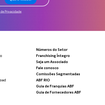
a de Privacidade
.
Números do Setor
do
Franchising Íntegro
Seja um Associado
Fale conosco
Comissões Segmentadas
load
ABF RIO
Guia de Franquias ABF
Guia de Fornecedores ABF