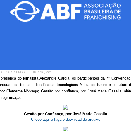
UALIZADO EM OUTUBRO 20, 2015
presença do jornalista Alexandre Garcia, os participantes da 7ª Convenção
bordaram os temas: Tendências tecnológicas A loja do futuro e o Futuro 
or Clemente Nóbrega; Gestão por confiança, por José Maria Gasalla, alé
 programação!
Gestão por Confiança, por José Maria Gasalla
Clique aqui e faça o download do arquivo