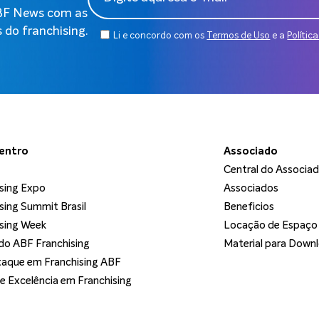
ABF News com as
 do franchising.
Li e concordo com os
Termos de Uso
e a
Polític
dentro
Associado
Central do Associa
sing Expo
Associados
sing Summit Brasil
Beneficios
sing Week
Locação de Espaço
o ABF Franchising
Material para Down
aque em Franchising ABF
de Excelência em Franchising