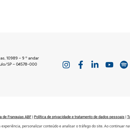
as, 10989 – 9 º andar
Paulo/SP – 04578-000
a de Franquias ABF
|
Política de privacidade e tratamento de dados pessoais
|
T
© 2026 – ABF | Associação Brasileira de Franchising
experiência, personalizar conteúdo e analisar o tráfego do site. Ao continuar n
Desenvolvido por
mufasa