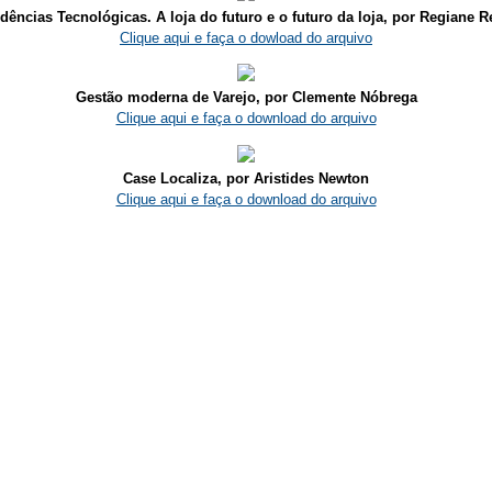
dências
Tecnológicas. A loja do futuro e o futuro da loja, por Regiane R
Clique aqui e faça o dowload do arquivo
Gestão moderna de Varejo, por Clemente Nóbrega
Clique aqui e faça o download do arquivo
Case Localiza, por Aristides Newton
Clique aqui e faça o download do arquivo