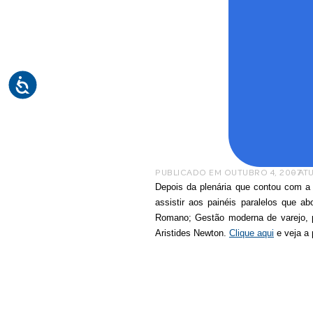
PUBLICADO EM
OUTUBRO 4, 2007
– AT
Depois da plenária que contou com a 
assistir aos painéis paralelos que a
Romano; Gestão moderna de varejo, p
Aristides Newton.
Clique aqui
e veja a