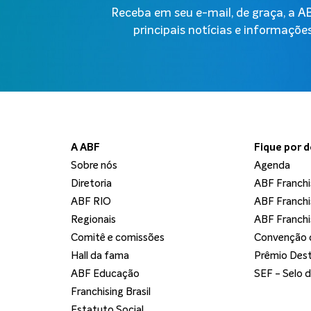
Receba em seu e-mail, de graça, a 
principais notícias e informações
A ABF
Fique por 
Sobre nós
Agenda
Diretoria
ABF Franchi
ABF RIO
ABF Franchi
Regionais
ABF Franchi
Comitê e comissões
Convenção d
Hall da fama
Prêmio Dest
ABF Educação
SEF - Selo 
Franchising Brasil
Estatuto Social