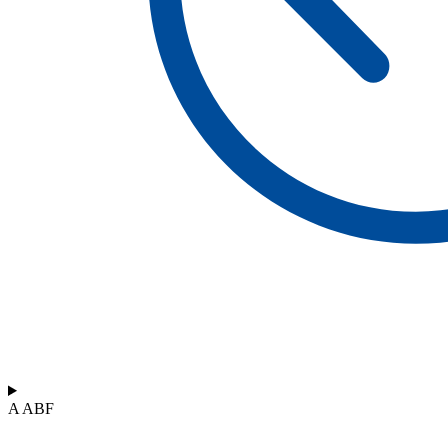
A ABF