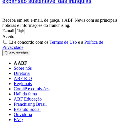
expansão sustentável das franquias
Receba em seu e-mail, de graça, a ABF News com as principais
notícias e informações do franchising.
E-mail
Aceito
Li e concordo com os
Termos de Uso
e a
Política de
Privacidade
.
Quero receber
A ABF
Sobre nós
Diretoria
ABF RIO
Regionais
Comitê e comissões
Hall da fama
ABF Educação
Franchising Brasil
Estatuto Social
Ouvidoria
FAQ