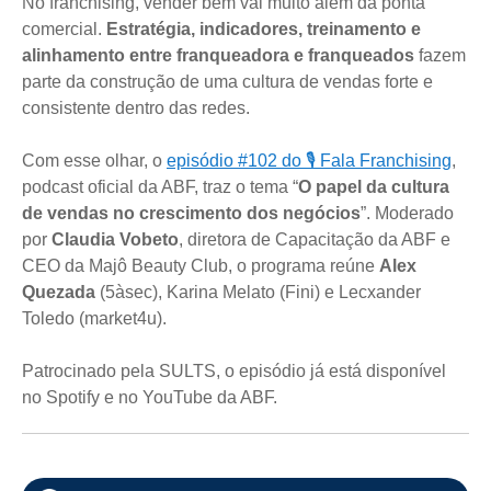
No franchising, vender bem vai muito além da ponta
comercial.
Estratégia, indicadores, treinamento e
alinhamento entre franqueadora e franqueados
fazem
parte da construção de uma cultura de vendas forte e
consistente dentro das redes.
Com esse olhar, o
episódio #102 do 🎙️ Fala Franchising
,
podcast oficial da ABF, traz o tema “
O papel da cultura
de vendas no crescimento dos negócios
”. Moderado
por
Claudia Vobeto
, diretora de Capacitação da ABF e
CEO da Majô Beauty Club, o programa reúne
Alex
Quezada
(5àsec), Karina Melato (Fini) e Lecxander
Toledo (market4u).
Patrocinado pela SULTS, o episódio já está disponível
no Spotify e no YouTube da ABF.