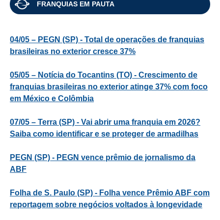
FRANQUIAS EM PAUTA
04/05 – PEGN (SP) - Total de operações de franquias
brasileiras no exterior cresce 37%
05/05 – Notícia do Tocantins (TO) - Crescimento de
franquias brasileiras no exterior atinge 37% com foco
em México e Colômbia
07/05 – Terra (SP) - Vai abrir uma franquia em 2026?
Saiba como identificar e se proteger de armadilhas
PEGN (SP) - PEGN vence prêmio de jornalismo da
ABF
Folha de S. Paulo (SP) - Folha vence Prêmio ABF com
reportagem sobre negócios voltados à longevidade