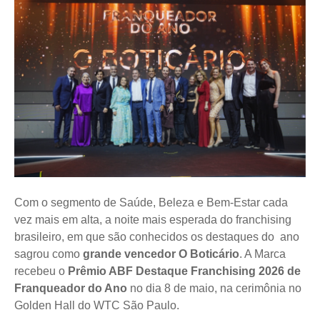
Com o segmento de Saúde, Beleza e Bem-Estar cada
vez mais em alta, a noite mais esperada do franchising
brasileiro, em que são conhecidos os destaques do ano
sagrou como
grande vencedor O Boticário
. A Marca
recebeu o
Prêmio ABF Destaque Franchising 2026 de
Franqueador do Ano
no dia 8 de maio, na cerimônia no
Golden Hall do WTC São Paulo.