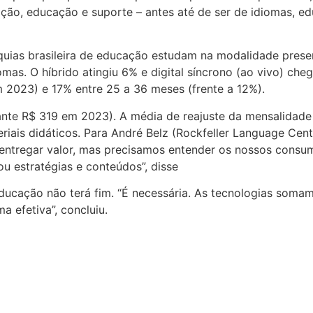
o, educação e suporte – antes até de ser de idiomas, educ
ias brasileira de educação estudam na modalidade presen
omas. O híbrido atingiu 6% e digital síncrono (ao vivo) c
 2023) e 17% entre 25 a 36 meses (frente a 12%).
(ante R$ 319 em 2023). A média de reajuste da mensalidade
riais didáticos. Para André Belz (Rockfeller Language Cent
 entregar valor, mas precisamos entender os nossos consum
ou estratégias e conteúdos”, disse
ucação não terá fim. “É necessária. As tecnologias somam
 efetiva”, concluiu.