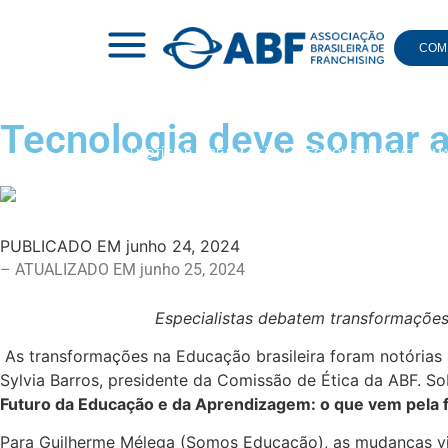
COMI
Tecnologia deve somar a
|
NOTÍCIAS
|
ABF EM AÇÃO
|
TECNOLOGIA DEVE SOMA
PUBLICADO EM
junho 24, 2024
– ATUALIZADO EM junho 25, 2024
Especialistas debatem transformaçõe
As transformações na Educação brasileira foram notórias
Sylvia Barros, presidente da Comissão de Ética da ABF. 
Futuro da Educação e da Aprendizagem: o que vem pela 
Para Guilherme Mélega (Somos Educação), as mudanças vis