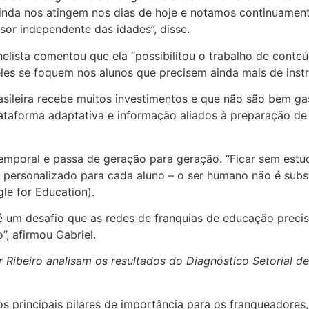
nda nos atingem nos dias de hoje e notamos continuamente
ssor independente das idades”, disse.
painelista comentou que ela “possibilitou o trabalho de con
les se foquem nos alunos que precisem ainda mais de inst
rasileira recebe muitos investimentos e que não são bem ga
plataforma adaptativa e informação aliados à preparação de
emporal e passa de geração para geração. “Ficar sem estu
personalizado para cada aluno – o ser humano não é subst
gle for Education).
 é um desafio que as redes de franquias de educação precis
, afirmou Gabriel.
dir Ribeiro analisam os resultados do Diagnóstico Setorial
s principais pilares de importância para os franqueadore