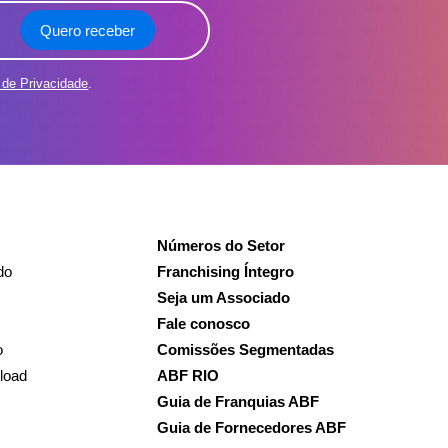
Quero receber
a de Privacidade
.
Números do Setor
do
Franchising Íntegro
Seja um Associado
Fale conosco
o
Comissões Segmentadas
load
ABF RIO
Guia de Franquias ABF
Guia de Fornecedores ABF