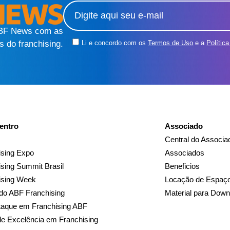
ABF News com as
s do franchising.
Li e concordo com os
Termos de Uso
e a
Polític
entro
Associado
Central do Associa
sing Expo
Associados
sing Summit Brasil
Beneficios
ising Week
Locação de Espaç
do ABF Franchising
Material para Down
taque em Franchising ABF
de Excelência em Franchising