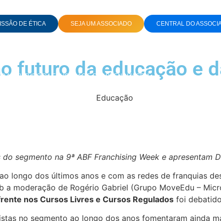
SSÃO DE ÉTICA
SEJA UM ASSOCIADO
CENTRAL DO ASSOCI
o futuro da educação e 
R AO FUTURO DA EDUCAÇÃO E DA APRENDIZAGEM
s do segmento na 9ª ABF Franchising Week e apresentam
D
 ao longo dos últimos anos e com as redes de franquias de
Sob a moderação de Rogério Gabriel (Grupo MoveEdu – Micr
frente nos Cursos Livres e Cursos Regulados
foi debatid
tas no segmento ao longo dos anos fomentaram ainda mais