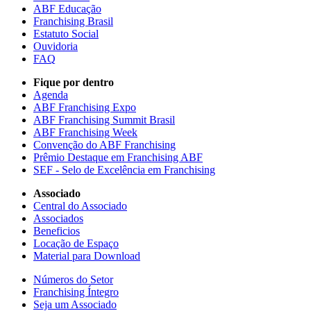
ABF Educação
Franchising Brasil
Estatuto Social
Ouvidoria
FAQ
Fique por dentro
Agenda
ABF Franchising Expo
ABF Franchising Summit Brasil
ABF Franchising Week
Convenção do ABF Franchising
Prêmio Destaque em Franchising ABF
SEF - Selo de Excelência em Franchising
Associado
Central do Associado
Associados
Beneficios
Locação de Espaço
Material para Download
Números do Setor
Franchising Íntegro
Seja um Associado