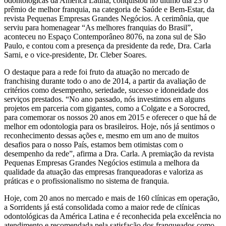
odontológicas da América Latina, conquistou no último dia 23 o
prêmio de melhor franquia, na categoria de Saúde e Bem-Estar, da
revista Pequenas Empresas Grandes Negócios. A cerimônia, que
serviu para homenagear “As melhores franquias do Brasil”,
aconteceu no Espaço Contemporâneo 8076, na zona sul de São
Paulo, e contou com a presença da presidente da rede, Dra. Carla
Sarni, e o vice-presidente, Dr. Cleber Soares.
O destaque para a rede foi fruto da atuação no mercado de
franchising durante todo o ano de 2014, a partir da avaliação de
critérios como desempenho, seriedade, sucesso e idoneidade dos
serviços prestados. “No ano passado, nós investimos em alguns
projetos em parceria com gigantes, como a Colgate e a Sorocred,
para comemorar os nossos 20 anos em 2015 e oferecer o que há de
melhor em odontologia para os brasileiros. Hoje, nós já sentimos o
reconhecimento dessas ações e, mesmo em um ano de muitos
desafios para o nosso País, estamos bem otimistas com o
desempenho da rede”, afirma a Dra. Carla. A premiação da revista
Pequenas Empresas Grandes Negócios estimula a melhora da
qualidade da atuação das empresas franqueadoras e valoriza as
práticas e o profissionalismo no sistema de franquia.
Hoje, com 20 anos no mercado e mais de 160 clínicas em operação,
a Sorridents já está consolidada como a maior rede de clínicas
odontológicas da América Latina e é reconhecida pela excelência no
atendimento e recomendada pela satisfação dos franqueados como