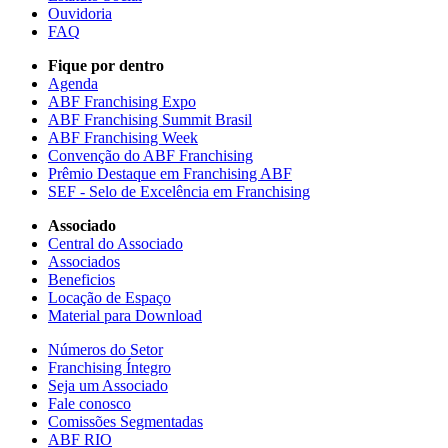
Ouvidoria
FAQ
Fique por dentro
Agenda
ABF Franchising Expo
ABF Franchising Summit Brasil
ABF Franchising Week
Convenção do ABF Franchising
Prêmio Destaque em Franchising ABF
SEF - Selo de Excelência em Franchising
Associado
Central do Associado
Associados
Beneficios
Locação de Espaço
Material para Download
Números do Setor
Franchising Íntegro
Seja um Associado
Fale conosco
Comissões Segmentadas
ABF RIO