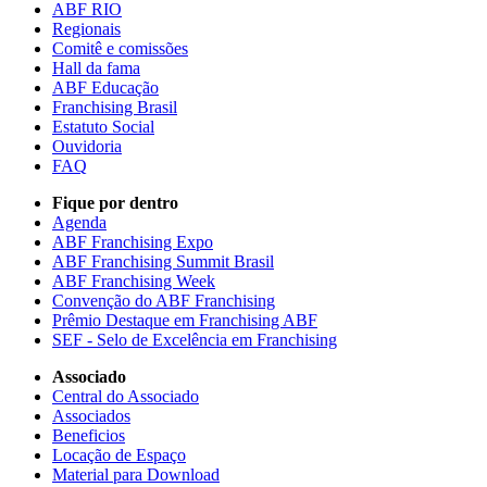
ABF RIO
Regionais
Comitê e comissões
Hall da fama
ABF Educação
Franchising Brasil
Estatuto Social
Ouvidoria
FAQ
Fique por dentro
Agenda
ABF Franchising Expo
ABF Franchising Summit Brasil
ABF Franchising Week
Convenção do ABF Franchising
Prêmio Destaque em Franchising ABF
SEF - Selo de Excelência em Franchising
Associado
Central do Associado
Associados
Beneficios
Locação de Espaço
Material para Download